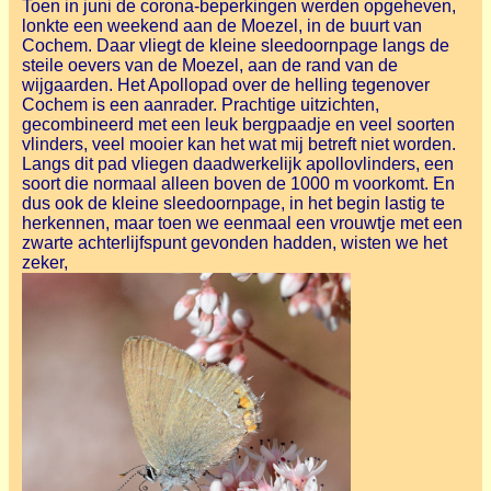
Toen in juni de corona-beperkingen werden opgeheven,
lonkte een weekend aan de Moezel, in de buurt van
Cochem. Daar vliegt de kleine sleedoornpage langs de
steile oevers van de Moezel, aan de rand van de
wijgaarden. Het Apollopad over de helling tegenover
Cochem is een aanrader. Prachtige uitzichten,
gecombineerd met een leuk bergpaadje en veel soorten
vlinders, veel mooier kan het wat mij betreft niet worden.
Langs dit pad vliegen daadwerkelijk apollovlinders, een
soort die normaal alleen boven de 1000 m voorkomt. En
dus ook de kleine sleedoornpage, in het begin lastig te
herkennen, maar toen we eenmaal een vrouwtje met een
zwarte achterlijfspunt gevonden hadden, wisten we het
zeker,