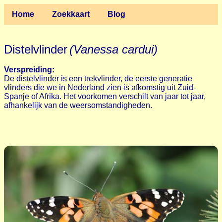
Home
Zoekkaart
Blog
Distelvlinder
(Vanessa cardui)
Verspreiding:
De distelvlinder is een trekvlinder, de eerste generatie
vlinders die we in Nederland zien is afkomstig uit Zuid-
Spanje of Afrika. Het voorkomen verschilt van jaar tot jaar,
afhankelijk van de weersomstandigheden.