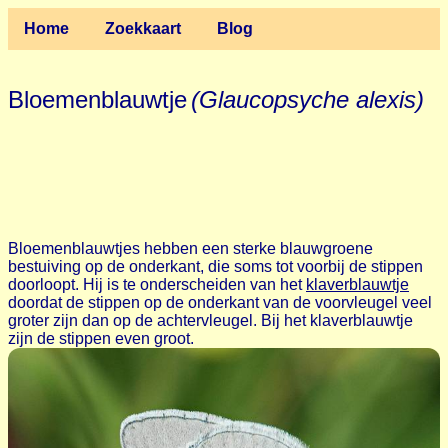
Home
Zoekkaart
Blog
Bloemenblauwtje
(Glaucopsyche alexis)
Bloemenblauwtjes hebben een sterke blauwgroene
bestuiving op de onderkant, die soms tot voorbij de stippen
doorloopt. Hij is te onderscheiden van het
klaverblauwtje
doordat de stippen op de onderkant van de voorvleugel veel
groter zijn dan op de achtervleugel. Bij het klaverblauwtje
zijn de stippen even groot.