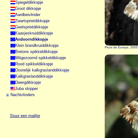
Spiegeldikkopje
Groot dikkopje
Aardbeivlinder
Zwartsprietdikkopje
Geelsprietdikkopje
Kaasjeskruiddikkopje
Andoorndikkopje
Klein brandkruiddikkopje
Picos de Europa, 2005
Bretons spikkeldikkopje
Witgezoomd spikkeldikkopje
Rood spikkeldikkopje
Oostelijk kalkgraslanddikkopje
Kalkgraslanddikkopje
Dwergdikkopje
Juba skipper
Nachtvlinders
Stuur een mailtje