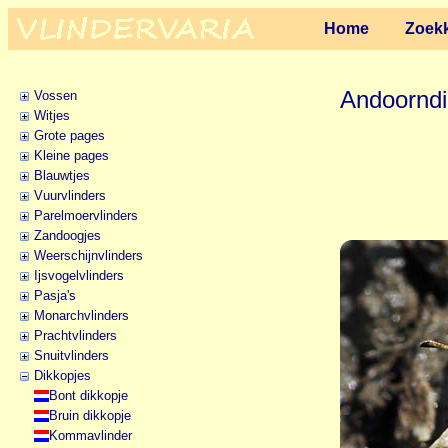
Home
Zoekk
Andoorndi
Vossen
Witjes
Grote pages
Kleine pages
Blauwtjes
Vuurvlinders
Parelmoervlinders
Zandoogjes
Weerschijnvlinders
Ijsvogelvlinders
Pasja's
Monarchvlinders
Prachtvlinders
Snuitvlinders
Dikkopjes
Bont dikkopje
Bruin dikkopje
Kommavlinder