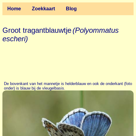
Home
Zoekkaart
Blog
Groot tragantblauwtje
(Polyommatus
escheri)
De bovenkant van het mannetje is helderblauw en ook de onderkant (foto
onder) is blauw bij de vleugelbasis.