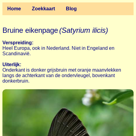
Home
Zoekkaart
Blog
Bruine eikenpage
(Satyrium ilicis)
Verspreiding:
Heel Europa, ook in Nederland. Niet in Engeland en
Scandinavië.
Uiterlijk:
Onderkant is donker grijsbruin met oranje maanvlekken
langs de achterkant van de ondervleugel, bovenkant
donkerbruin.