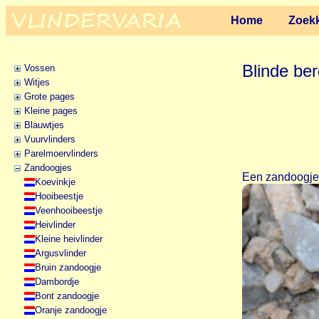
Home
Zoekk
Blinde be
Vossen
Witjes
Grote pages
Kleine pages
Blauwtjes
Vuurvlinders
Parelmoervlinders
Zandoogjes
Een zandoogje 
Koevinkje
Hooibeestje
Veenhooibeestje
Heivlinder
Kleine heivlinder
Argusvlinder
Bruin zandoogje
Dambordje
Bont zandoogje
Oranje zandoogje