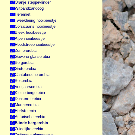
Oranje steppevlinder
Witbandzandoog
Heremiet
Tweekleurig hooibeestje
Corsicaans hooibeestje
Bleek hooibeestje
Alpenhooibeestje
Roodstreephooibeestje
Zomererebia
Gewone glanserebia
Bergerebia
Grote erebia
Cantabrische erebia
Boserebia
Voorjaarserebia
Kleine bergerebia
Donkere erebia
Marmererebia
Herfsterebia
Asturische erebia
Blinde bergerebia
Zuidelijke erebia
Zwitserse glanserebia