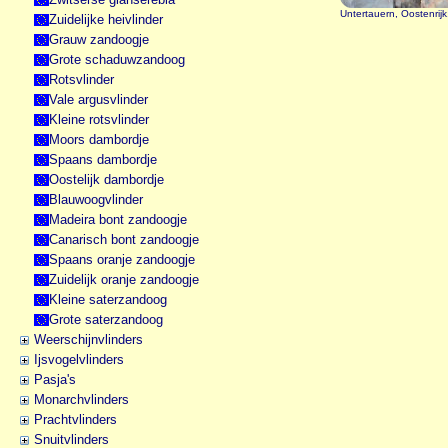
Untertauern, Oostenrij
Zuidelijke heivlinder
Grauw zandoogje
Grote schaduwzandoog
Rotsvlinder
Vale argusvlinder
Kleine rotsvlinder
Moors dambordje
Spaans dambordje
Oostelijk dambordje
Blauwoogvlinder
Madeira bont zandoogje
Canarisch bont zandoogje
Spaans oranje zandoogje
Zuidelijk oranje zandoogje
Kleine saterzandoog
Grote saterzandoog
Weerschijnvlinders
Ijsvogelvlinders
Pasja's
Monarchvlinders
Prachtvlinders
Snuitvlinders