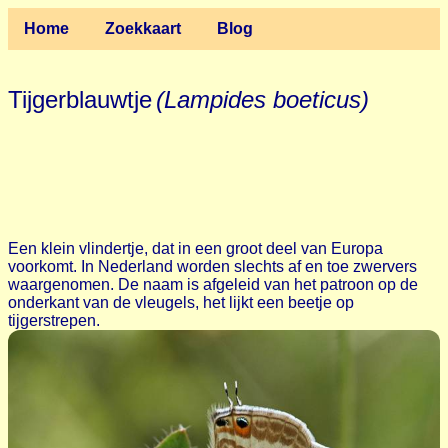
Home
Zoekkaart
Blog
Tijgerblauwtje
(Lampides boeticus)
Een klein vlindertje, dat in een groot deel van Europa
voorkomt. In Nederland worden slechts af en toe zwervers
waargenomen. De naam is afgeleid van het patroon op de
onderkant van de vleugels, het lijkt een beetje op
tijgerstrepen.