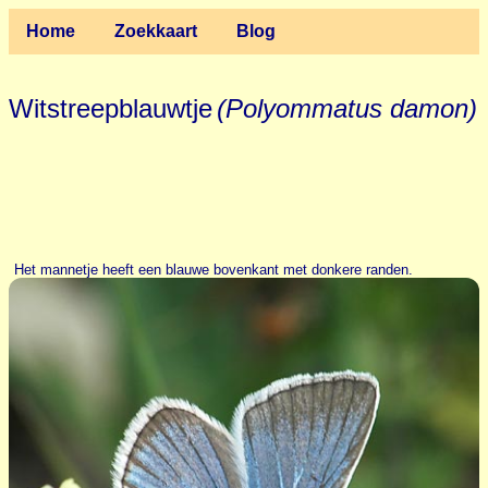
Home
Zoekkaart
Blog
Witstreepblauwtje
(Polyommatus damon)
Het mannetje heeft een blauwe bovenkant met donkere randen.