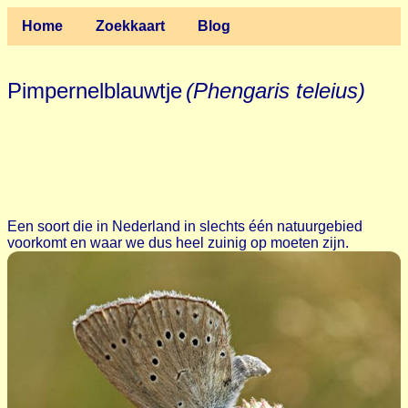
Home
Zoekkaart
Blog
Pimpernelblauwtje
(Phengaris teleius)
Een soort die in Nederland in slechts één natuurgebied
voorkomt en waar we dus heel zuinig op moeten zijn.