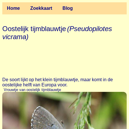
Home
Zoekkaart
Blog
Oostelijk tijmblauwtje
(Pseudopilotes
vicrama)
De soort lijkt op het klein tijmblauwtje, maar komt in de
oostelijke helft van Europa voor.
Vrouwtje van oostelijk tijmblauwtje